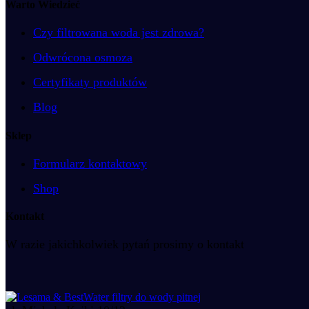
Warto Wiedzieć
Czy filtrowana woda jest zdrowa?
Odwrócona osmoza
Certyfikaty produktów
Blog
Sklep
Formularz kontaktowy
Shop
Kontakt
W razie jakichkolwiek pytań prosimy o kontakt