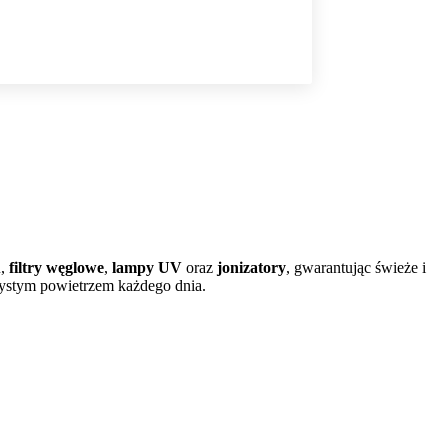
A
,
filtry węglowe
,
lampy UV
oraz
jonizatory
, gwarantując świeże i
zystym powietrzem każdego dnia.