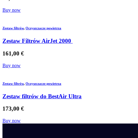
Buy now
Filtry do wody z osmozy
Zestaw filtrów
,
Oczyszczacze powietrza
Zestaw Filtrów AirJet 2000
Filtry podzlewowe BestWater Jungbrunnen – ser
161,00
€
Filtry do wody dla gastronomii i HoReCa
Buy now
Filtry turystyczne na wycieczki i outdoor
Zestaw filtrów
,
Oczyszczacze powietrza
Zestaw filtrów do BestAir Ultra
173,00
€
Buy now