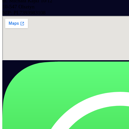
ul. Michała Kajki 10/12
10-547 Olsztyn
NIP: PL7393983108
Akcesoria do wody
Akcesoria kuchenne
Narzedzia instalacyjne
Narzedzia do wody
Zawory do wody
Zbiorniki ciśnieniowe
Elementy montazowe