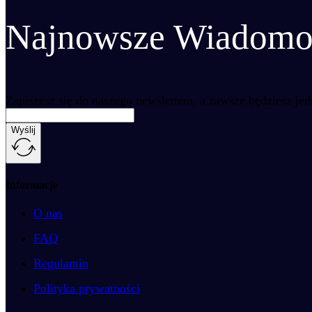
Najnowsze Wiadomośc
Zapiszesz się do naszego newslettera, a zawsze będziesz je
Wyślij
Informacje
O nas
FAQ
Regulamin
Polityka prywatności