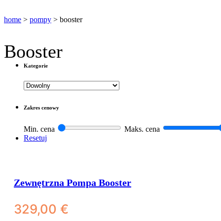
home
>
pompy
>
booster
Booster
Kategorie
Filtry do wody z osmozy
Filtry podzlewowe BestWater Jungbrunnen – seria 
Zakres cenowy
Filtry do wody dla gastronomii i HoReCa
Min. cena
Maks. cena
Filtry turystyczne na wycieczki i outdoor
Resetuj
Zewnętrzna Pompa Booster
329,00
€