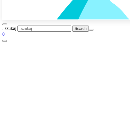
..szukaj
0