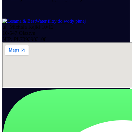
ul. Michała Kajki 10/12
10-547 Olsztyn
NIP: PL7393983108
Akcesoria do wody
Akcesoria kuchenne
Narzedzia instalacyjne
Narzedzia do wody
Zawory do wody
Zbiorniki ciśnieniowe
Elementy montazowe