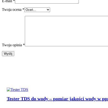
E-mail
*
Twoja ocena
*
Twoja opinia
*
Nasza Propozycja
Tester TDS do wody – pomiar jakości wody w p