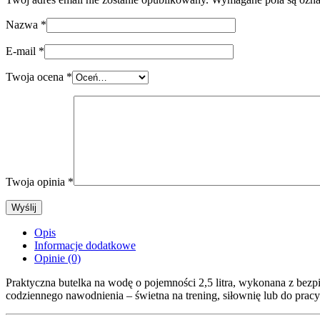
Nazwa
*
E-mail
*
Twoja ocena
*
Akcesoria do wody
Akcesoria kuchenne
Twoja opinia
*
Narzedzia instalacyjne
Narzedzia do wody
Opis
Informacje dodatkowe
Zawory do wody
Opinie (0)
Zbiorniki ciśnieniowe
Praktyczna butelka na wodę o pojemności 2,5 litra, wykonana z bez
codziennego nawodnienia – świetna na trening, siłownię lub do prac
Elementy montazowe