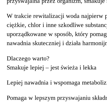
przyswajalna przez organizm, smakuje 
W trakcie rewitalizacji woda najpierw 
Akcesoria do testowania wody
ciężkie, chlor i inne szkodliwe substanc
uporządkowane w sposób, który pomaga
Testery TDS
nawadnia skuteczniej i działa harmonij
Testery-Ph
Zestawy
Dlaczego warto?
Smakuje lepiej – jest świeża i lekka
Lepiej nawadnia i wspomaga metaboli
Pomaga w lepszym przyswajaniu skła