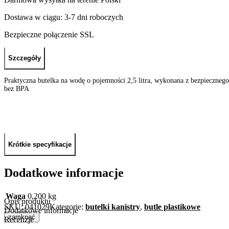
Dostawa w ciągu: 3-7 dni roboczych
Bezpieczne połączenie SSL
Szczegóły
Praktyczna butelka na wodę o pojemności 2,5 litra, wykonana z bezpieczne
bez BPA
Krótkie specyfikacje
Dodatkowe informacje
Waga
0,200 kg
Opis produktu
SKU:
041029
Kategorie:
butelki kanistry
,
butle plastikowe
Dodatkowe informacje
zamknąć
Recenzje