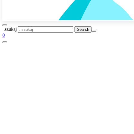
..szukaj
0