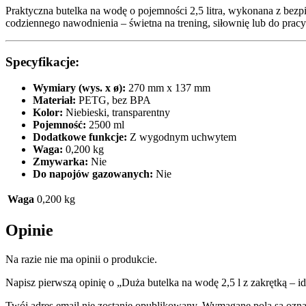
Praktyczna butelka na wodę o pojemności 2,5 litra, wykonana z bez
codziennego nawodnienia – świetna na trening, siłownię lub do prac
Specyfikacje:
Wymiary (wys. x ø):
270 mm x 137 mm
Materiał:
PETG, bez BPA
Kolor:
Niebieski, transparentny
Pojemność:
2500 ml
Dodatkowe funkcje:
Z wygodnym uchwytem
Waga:
0,200 kg
Zmywarka:
Nie
Do napojów gazowanych:
Nie
Waga
0,200 kg
Opinie
Na razie nie ma opinii o produkcie.
Napisz pierwszą opinię o „Duża butelka na wodę 2,5 l z zakrętką – id
Twój adres email nie zostanie opublikowany.
Wymagane pola są ozn