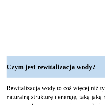
W przypadku krajów europejskich zamó
czas realizacji może się różnić w zale
Paczki o wadze do 30 kg wysyłane są z
W przypadku większych zamówień (powy
współpracujemy od lat – to gwarancja b
Czym jest rewitalizacja wody?
Rewitalizacja wody to coś więcej niż t
naturalną strukturę i energię, taką jak