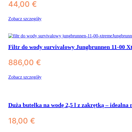
44,00
€
Zobacz szczegóły
Filtr do wody survivalowy Jungbrunnen 11-00 X
886,00
€
Zobacz szczegóły
Butelki & kanistry (BPA-free)
Duża butelka na wodę 2,5 l z zakrętką – idealna 
Butle plastikowe
18,00
€
Tritan butelki