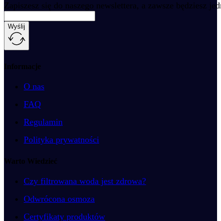
Zapiszesz się do naszego newslettera, a zawsze będziesz je
Wyślij
Informacje
O nas
FAQ
Regulamin
Polityka prywatności
Warto Wiedzieć
Czy filtrowana woda jest zdrowa?
Odwrócona osmoza
Certyfikaty produktów