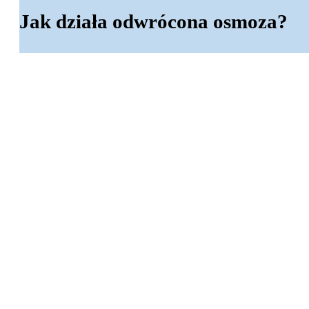
Jak działa odwrócona osmoza?
Odwrócona osmoza to sposób oczyszczan
membranę, która pozwala przejść tylko
membranę pod ciśnieniem, dzięki czemu 
wirusy, sole czy chemikalia.
Cały proces jest odwrotnością natural
zanieczyszczeń do miejsca o wyższym s
woda przepływa w przeciwnym kierunku.
do picia.
Wkłady i filtry wymienne