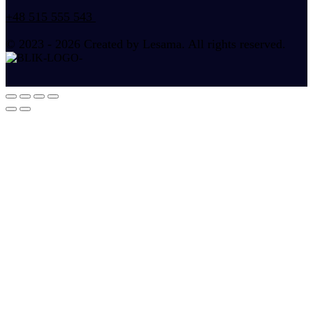
+48 515 555 543
© 2023 - 2026 Created by Lesama. All rights reserved.
Oczyszczacze powietrza
Zestaw filtrów