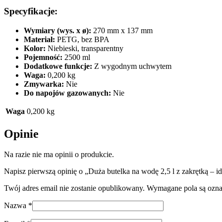
Specyfikacje:
Wymiary (wys. x ø):
270 mm x 137 mm
Materiał:
PETG, bez BPA
Kolor:
Niebieski, transparentny
Pojemność:
2500 ml
Dodatkowe funkcje:
Z wygodnym uchwytem
Waga:
0,200 kg
Zmywarka:
Nie
Do napojów gazowanych:
Nie
Waga
0,200 kg
Opinie
Na razie nie ma opinii o produkcie.
Napisz pierwszą opinię o „Duża butelka na wodę 2,5 l z zakrętką – id
Twój adres email nie zostanie opublikowany.
Wymagane pola są ozn
Nazwa
*