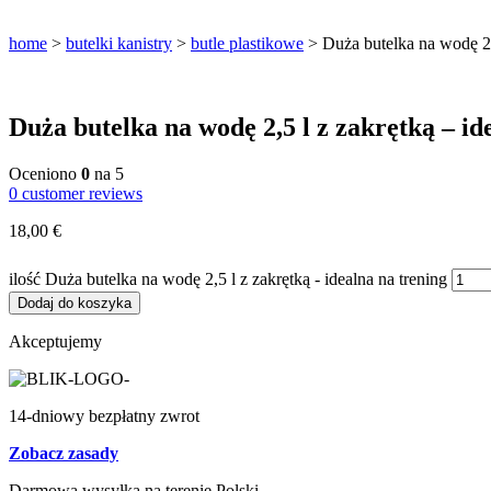
home
>
butelki kanistry
>
butle plastikowe
>
Duża butelka na wodę 2,5
Duża butelka na wodę 2,5 l z zakrętką – id
Filtry do wody z osmozy
Oceniono
0
na 5
0
customer reviews
Filtry podzlewowe BestWater Jungbrunnen – seria 
18,00
€
Filtry do wody dla gastronomii i HoReCa
ilość Duża butelka na wodę 2,5 l z zakrętką - idealna na trening
Filtry turystyczne na wycieczki i outdoor
Dodaj do koszyka
Akceptujemy
14-dniowy bezpłatny zwrot
Zobacz zasady
Darmowa wysyłka na terenie Polski