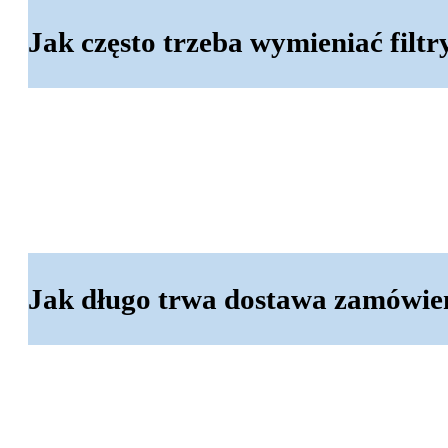
Jak często trzeba wymieniać filtr
Wymiana filtrów w systemie odwrócone
samodzielnie. Wstępne filtry zazwycza
Cały proces nie wymaga specjalistyczn
Jak długo trwa dostawa zamówie
Czas dostawy zależy od kraju, do które
W przypadku przesyłek na terenie Pols