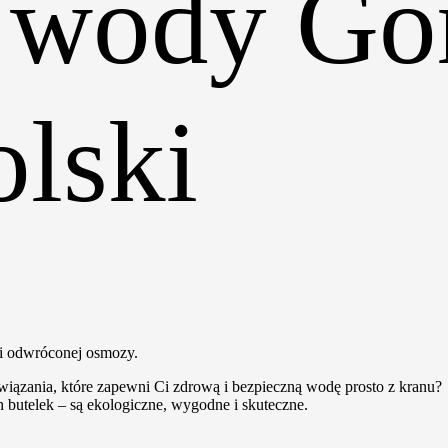
o wody G
lski
ia premium
gii odwróconej osmozy.
iązania, które zapewni Ci zdrową i bezpieczną wodę prosto z kranu?
h butelek – są ekologiczne, wygodne i skuteczne.