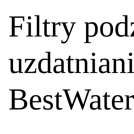
Filtry po
uzdatnian
BestWate