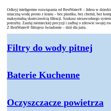
Odkryj inteligentne rozwiązania od BestWater® – lidera w dziedz
smaczną wodę prosto z kranu – bez plastiku, bez chemii, bez komp
Akcesoria do wody
maksymalną skutecznością filtracji. Szukasz niezawodnego system
potrzeby. Zaufaj niemieckiej precyzji i zadbaj o zdrowie swojej r
Z BestWater® filtrujesz świadomie – dziś dla jutra.
Akcesoria kuchenne
Narzedzia instalacyjne
Filtry do wody pitnej
Narzedzia do wody
Zawory do wody
Zbiorniki ciśnieniowe
Baterie Kuchenne
Elementy montazowe
Oczyszczacze powietrza