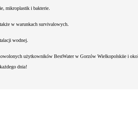
, mikroplastik i bakterie.
a także w warunkach survivalowych.
talacji wodnej.
adowolonych użytkowników BestWater w Gorzów Wielkopolskiie i okol
z każdego dnia!