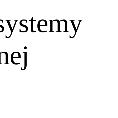
 systemy
nej