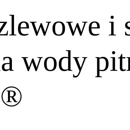
dzlewowe i
ia wody pit
r®