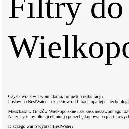
Filtry d
Filtry do wody z osmozy
Wielkopo
Filtry podzlewowe BestWater Jungbrunnen – ser
Filtry do wody dla gastronomii i HoReCa
Filtry turystyczne na wycieczki i outdoor
Czysta woda w Twoim domu, firmie lub restauracji?
Postaw na BestWater – ekspertów od filtracji opartej na technolo
Mieszkasz w Gorzów Wielkopolskiie i szukasz niezawodnego rozw
Nasze systemy filtracji eliminują potrzebę kupowania plastikowyc
Dlaczego warto wybrać BestWater?