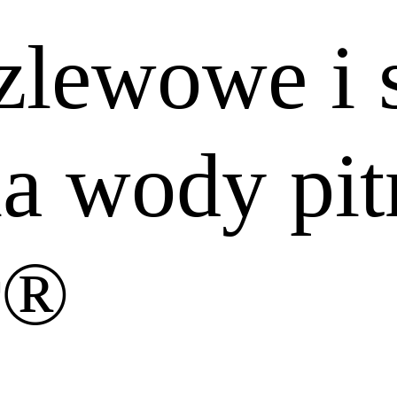
dzlewowe i
ia wody pit
r®