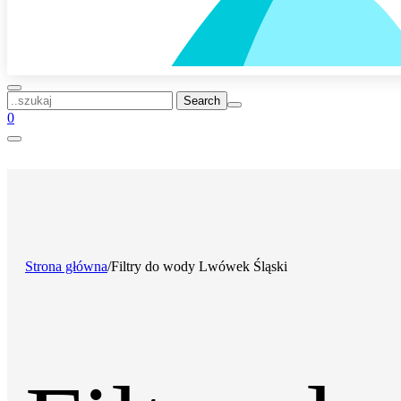
..szukaj
0
Strona główna
/
Filtry do wody Lwówek Śląski