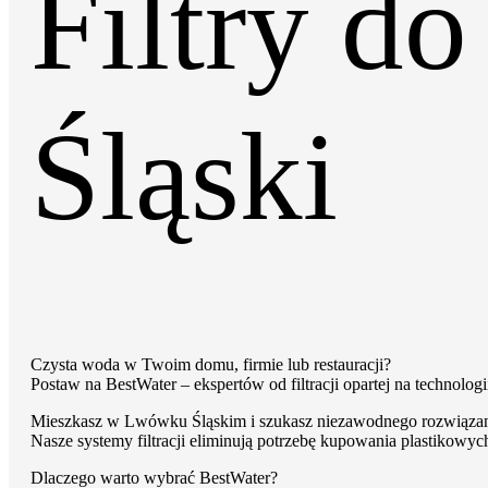
Filtry 
Filtry do wody z osmozy
Śląski
Filtry podzlewowe BestWater Jungbrunnen – ser
Filtry do wody dla gastronomii i HoReCa
Filtry turystyczne na wycieczki i outdoor
Czysta woda w Twoim domu, firmie lub restauracji?
Postaw na BestWater – ekspertów od filtracji opartej na technolo
Mieszkasz w Lwówku Śląskim i szukasz niezawodnego rozwiązania
Nasze systemy filtracji eliminują potrzebę kupowania plastikowyc
Dlaczego warto wybrać BestWater?