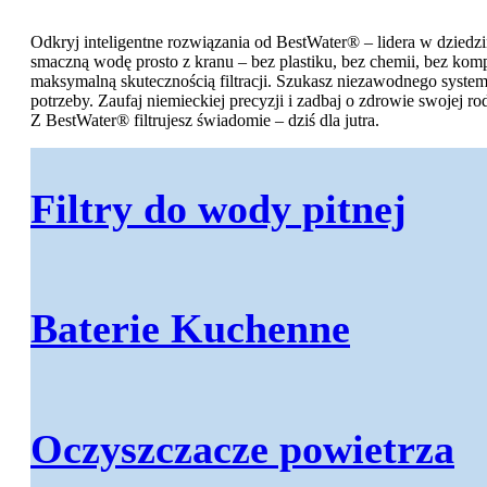
Odkryj inteligentne rozwiązania od BestWater® – lidera w dziedz
smaczną wodę prosto z kranu – bez plastiku, bez chemii, bez komp
Akcesoria do wody
maksymalną skutecznością filtracji. Szukasz niezawodnego system
potrzeby. Zaufaj niemieckiej precyzji i zadbaj o zdrowie swojej r
Z BestWater® filtrujesz świadomie – dziś dla jutra.
Akcesoria kuchenne
Narzedzia instalacyjne
Filtry do wody pitnej
Narzedzia do wody
Zawory do wody
Zbiorniki ciśnieniowe
Baterie Kuchenne
Elementy montazowe
Oczyszczacze powietrza