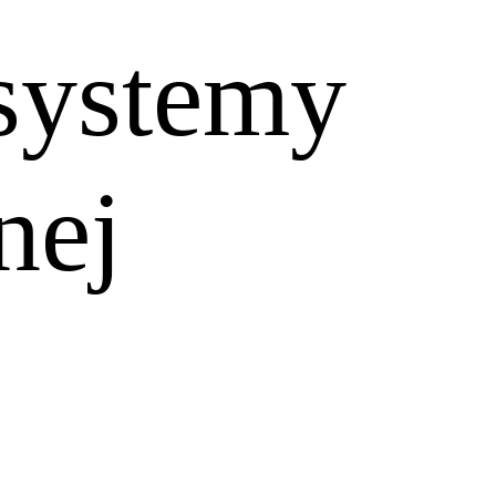
 systemy
nej