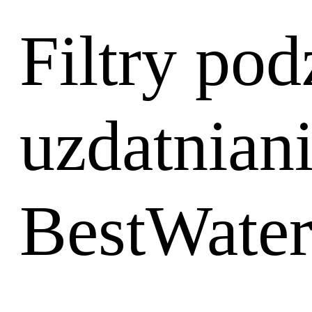
Filtry po
uzdatnian
BestWate