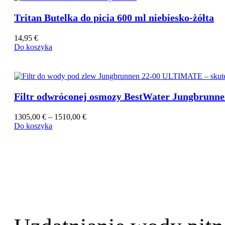
Tritan Butelka do picia 600 ml niebiesko-żółta
14,95
€
Do koszyka
Filtr odwróconej osmozy BestWater Jungbrunn
Zakres
1305,00
€
–
1510,00
€
cen:
Do koszyka
od
1305,00 €
do
1510,00 €