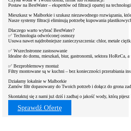
Postaw na BestWater – ekspertów od filtracji opartej na technolo
Mieszkasz w Malborkie i szukasz niezawodnego rozwiązania, któr
Nasze systemy filtracji eliminują potrzebę kupowania plastikowyc
Dlaczego warto wybrać BestWater?
✅ Technologia odwróconej osmozy
Usuwa nawet najdrobniejsze zanieczyszczenia: chlor, metale ciężkie
Filtry do wody z osmozy
✅ Wszechstronne zastosowanie
Filtry podzlewowe BestWater Jungbrunnen – seria 
Idealne do domu, mieszkań, biur, gastronomii, sektora HoReCa, 
✅ Bezproblemowy montaż
Filtry do wody dla gastronomii i HoReCa
Filtry montowane są w kuchni – bez konieczności przerabiania ins
Filtry turystyczne na wycieczki i outdoor
Działamy lokalnie w Malborkie
Zamów filtr dopasowany do Twoich potrzeb i dołącz do grona z
Skontaktuj się z nami już dziś i zadbaj o jakość wody, którą pijes
Sprawdź Ofertę