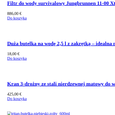
Filtr do wody survivalowy Jungbrunnen 11-00 X
Dozowniki wody
886,00
€
Kanistry z kranikiem
Do koszyka
Duża butelka na wodę 2,5 l z zakrętką – idealna 
18,00
€
Do koszyka
Kran 3-drożny ze stali nierdzewnej matowy do w
425,00
€
Do koszyka