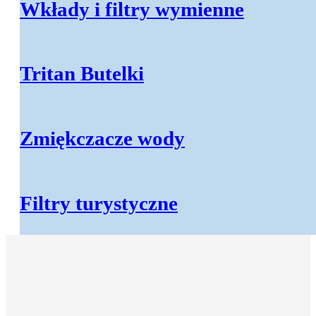
Wkłady i filtry wymienne
Tritan Butelki
Akcesoria do wody
Zmiękczacze wody
Akcesoria kuchenne
Narzedzia instalacyjne
Filtry turystyczne
Narzedzia do wody
Zawory do wody
Zbiorniki ciśnieniowe
Elementy montazowe