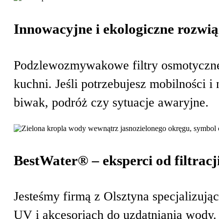
Wkłady roczne
Innowacyjne i ekologiczne rozwi
Filtry wstępne (sedimentacyjne)
Membrany osmotyczne
Podzlewozmywakowe filtry osmotyczne 
Filtry mineralizujące
kuchni. Jeśli potrzebujesz mobilności i
Filtry energetyzujace
biwak, podróż czy sytuacje awaryjne.
BestWater® – eksperci od filtracj
Jesteśmy firmą z Olsztyna specjalizują
UV i akcesoriach do uzdatniania wody.