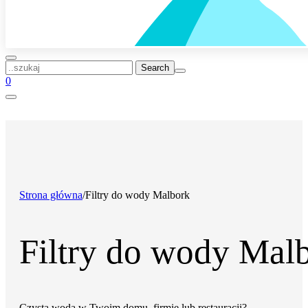
..szukaj
0
Strona główna
/
Filtry do wody Malbork
Filtry do wody Mal
Czysta woda w Twoim domu, firmie lub restauracji?