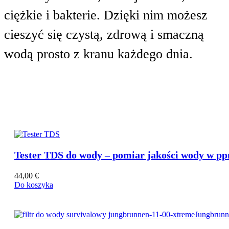
ciężkie i bakterie. Dzięki nim możesz
cieszyć się czystą, zdrową i smaczną
wodą prosto z kranu każdego dnia.
Nasza Propozycja
Tester TDS do wody – pomiar jakości wody w p
44,00
€
Butelki & kanistry (BPA-free)
Do koszyka
Butle plastikowe
Tritan butelki