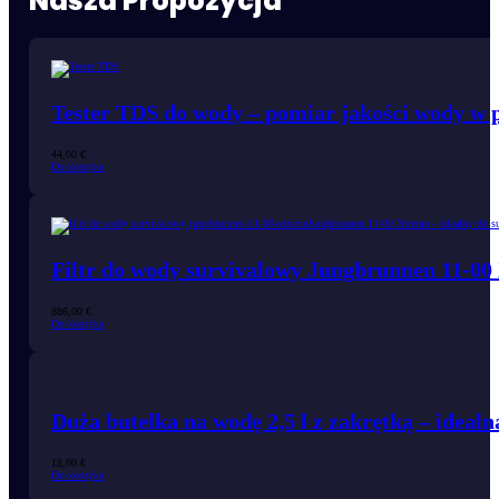
Nasza Propozycja
Tester TDS do wody – pomiar jakości wody w
44,00
€
Do koszyka
Filtr do wody survivalowy Jungbrunnen 11-00
886,00
€
Do koszyka
Duża butelka na wodę 2,5 l z zakrętką – idealn
18,00
€
Do koszyka