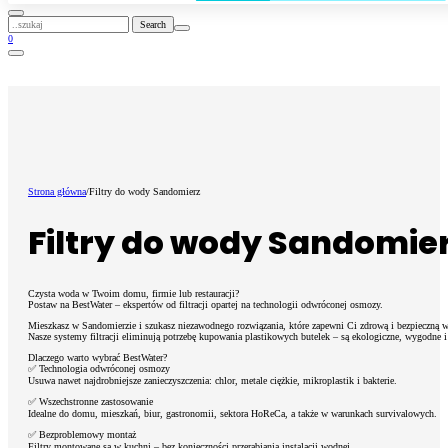
..szukaj
0
Strona główna
/
Filtry do wody Sandomierz
Filtry do wody Sandomie
Czysta woda w Twoim domu, firmie lub restauracji?
Postaw na BestWater – ekspertów od filtracji opartej na technologii odwróconej osmozy.
Mieszkasz w Sandomierzie i szukasz niezawodnego rozwiązania, które zapewni Ci zdrową i bezpieczną w
Nasze systemy filtracji eliminują potrzebę kupowania plastikowych butelek – są ekologiczne, wygodne i
Dlaczego warto wybrać BestWater?
✅ Technologia odwróconej osmozy
Usuwa nawet najdrobniejsze zanieczyszczenia: chlor, metale ciężkie, mikroplastik i bakterie.
✅ Wszechstronne zastosowanie
Idealne do domu, mieszkań, biur, gastronomii, sektora HoReCa, a także w warunkach survivalowych.
✅ Bezproblemowy montaż
Filtry montowane są w kuchni – bez konieczności przerabiania instalacji wodnej.