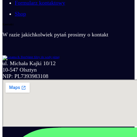
Formularz kontaktowy
Shop
Wkłady i filtry wymienne
Kontakt
Wkłady roczne
W razie jakichkolwiek pytań prosimy o kontakt
Filtry wstępne (sedimentacyjne)
Membrany osmotyczne
Filtry mineralizujące
Filtry energetyzujace
ul. Michała Kajki 10/12
10-547 Olsztyn
NIP: PL7393983108