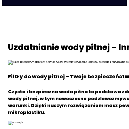
Butelki & kanistry (BPA-free)
Butle plastikowe
Tritan butelki
Dozowniki wody
Uzdatnianie wody pitnej – I
Kanistry z kranikiem
Filtry do wody pitnej – Twoje bezpieczeństw
Czysta i bezpieczna woda pitna to podstawa zd
wody pitnej, w tym nowoczesne podzlewozmywak
warunki. Dzięki naszym rozwiązaniom masz pewnoś
mikroplastiku.