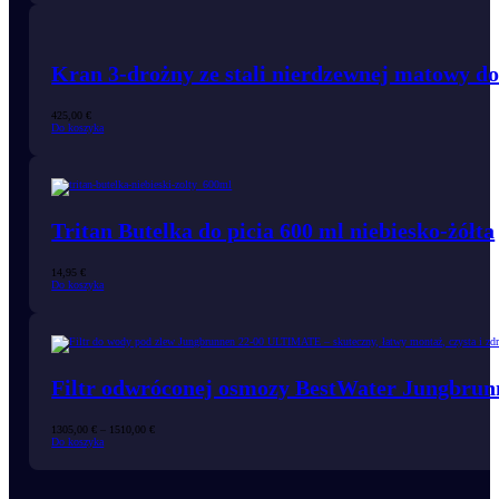
Kran 3-drożny ze stali nierdzewnej matowy do
425,00
€
Do koszyka
Tritan Butelka do picia 600 ml niebiesko-żółta
14,95
€
Do koszyka
Filtr odwróconej osmozy BestWater Jungbru
Zakres
1305,00
€
–
1510,00
€
cen:
Do koszyka
od
1305,00 €
do
1510,00 €