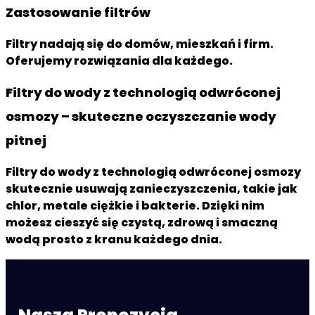
Zastosowanie filtrów
Akcesoria do wody
Filtry nadają się do domów, mieszkań i firm.
Akcesoria kuchenne
Oferujemy rozwiązania dla każdego.
Narzedzia instalacyjne
Narzedzia do wody
Filtry do wody z technologią odwróconej
Zawory do wody
Zbiorniki ciśnieniowe
osmozy – skuteczne oczyszczanie wody
Elementy montazowe
pitnej
Filtry do wody z technologią odwróconej osmozy
skutecznie usuwają zanieczyszczenia, takie jak
chlor, metale ciężkie i bakterie. Dzięki nim
możesz cieszyć się czystą, zdrową i smaczną
wodą prosto z kranu każdego dnia.