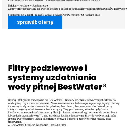
Działamy lokalnie w Sandomierzie
Zamów filtr dopasowany do Twoich potrzeb i dołącz do grona zadowolonych użytkowników BestWater w
Skontaktuj się z nami już dziś i zadbaj o jakość wody, którą pijesz każdego dnia!
Filtry do wody z osmozy
Sprawdź Ofertę
Filtry podzlewowe BestWater Jungbrunnen – seria premium
Filtry do wody dla gastronomii i HoReCa
Filtry turystyczne na wycieczki i outdoor
Filtry podzlewowe i
systemy uzdatniania
wody pitnej BestWater®
Odkryj inteligentne rozwiązania od BestWater® – lidera w dziedzinie nowoczesnych filtrów do
wody pitnej i systemów uzdatniania. Nasze zaawansowane technologie zapewniają czystą, zdrową
i smaczną wodę prosto z kranu – bez plastiku, bez chemii, bez kompromisów. Wśród naszej
oferty szczególnym zainteresowaniem cieszą się filtry podzlewowe, które łączą dyskretną
instalację z maksymalną skutecznością filtracji. Szukasz niezawodnego systemu do domu, biura
lub zakładu przemysłowego? U nas znajdziesz idealnie dopasowane filtry do wody pitnej, które
spełnią Twoje potrzeby. Zaufaj niemieckiej precyzji i zadbaj o zdrowie swojej rodziny oraz
środowisko.
Z BestWater® filtrujesz świadomie – dziś dla jutra.