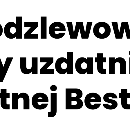
podzlewow
 uzdatn
tnej Bes