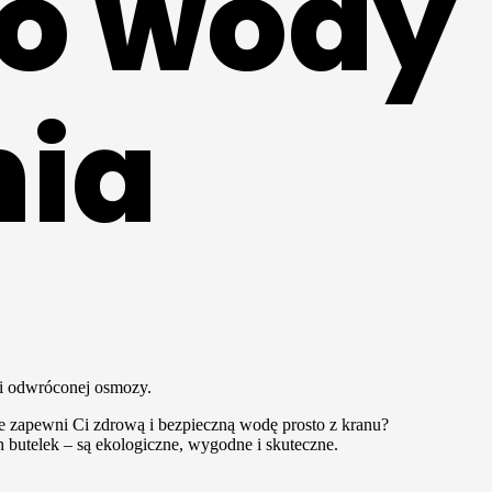
do wody
nia
ia premium
gii odwróconej osmozy.
e zapewni Ci zdrową i bezpieczną wodę prosto z kranu?
h butelek – są ekologiczne, wygodne i skuteczne.