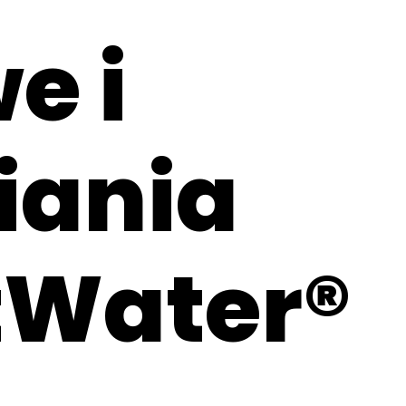
e i
iania
tWater®