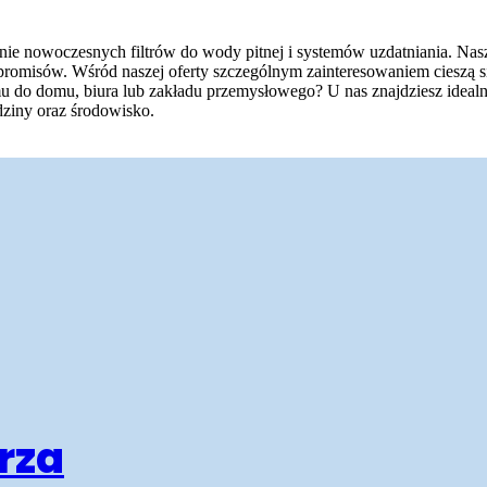
inie nowoczesnych filtrów do wody pitnej i systemów uzdatniania. Na
romisów. Wśród naszej oferty szczególnym zainteresowaniem cieszą się 
u do domu, biura lub zakładu przemysłowego? U nas znajdziesz idealni
odziny oraz środowisko.
rza