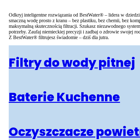
Odkryj inteligentne rozwiązania od BestWater® – lidera w dziedz
smaczną wodę prosto z kranu – bez plastiku, bez chemii, bez komp
Akcesoria do wody
maksymalną skutecznością filtracji. Szukasz niezawodnego system
potrzeby. Zaufaj niemieckiej precyzji i zadbaj o zdrowie swojej r
Akcesoria kuchenne
Z BestWater® filtrujesz świadomie – dziś dla jutra.
Narzedzia instalacyjne
Filtry do wody pitnej
Narzedzia do wody
Zawory do wody
Zbiorniki ciśnieniowe
Baterie Kuchenne
Elementy montazowe
Oczyszczacze powiet