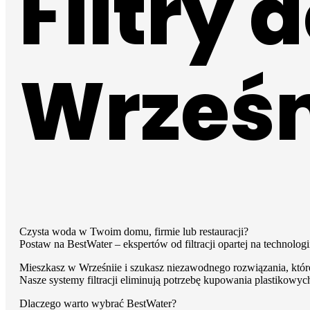
Filtry 
Wrześ
Filtry do wody z osmozy
Filtry podzlewowe BestWater Jungbrunnen – ser
Filtry do wody dla gastronomii i HoReCa
Filtry turystyczne na wycieczki i outdoor
Czysta woda w Twoim domu, firmie lub restauracji?
Postaw na BestWater – ekspertów od filtracji opartej na technolo
Mieszkasz w Wrześniie i szukasz niezawodnego rozwiązania, któr
Nasze systemy filtracji eliminują potrzebę kupowania plastikowyc
Dlaczego warto wybrać BestWater?