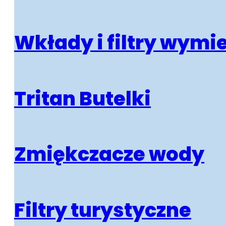
Wkłady i filtry wymi
Tritan Butelki
Zmiękczacze wody
Filtry turystyczne