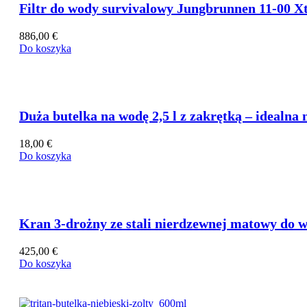
Filtr do wody survivalowy Jungbrunnen 11-00 X
Dozowniki wody
886,00
€
Kanistry z kranikiem
Do koszyka
Duża butelka na wodę 2,5 l z zakrętką – idealna 
18,00
€
Do koszyka
Kran 3-drożny ze stali nierdzewnej matowy do w
425,00
€
Do koszyka