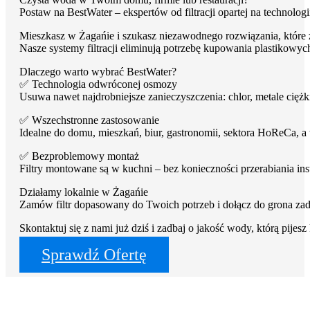
Postaw na BestWater – ekspertów od filtracji opartej na technolo
Mieszkasz w Żagańie i szukasz niezawodnego rozwiązania, które 
Nasze systemy filtracji eliminują potrzebę kupowania plastikowyc
Dlaczego warto wybrać BestWater?
✅ Technologia odwróconej osmozy
Usuwa nawet najdrobniejsze zanieczyszczenia: chlor, metale ciężkie
Filtry do wody z osmozy
✅ Wszechstronne zastosowanie
Filtry podzlewowe BestWater Jungbrunnen – seria 
Idealne do domu, mieszkań, biur, gastronomii, sektora HoReCa, 
✅ Bezproblemowy montaż
Filtry do wody dla gastronomii i HoReCa
Filtry montowane są w kuchni – bez konieczności przerabiania ins
Filtry turystyczne na wycieczki i outdoor
Działamy lokalnie w Żagańie
Zamów filtr dopasowany do Twoich potrzeb i dołącz do grona z
Skontaktuj się z nami już dziś i zadbaj o jakość wody, którą pijes
Sprawdź Ofertę