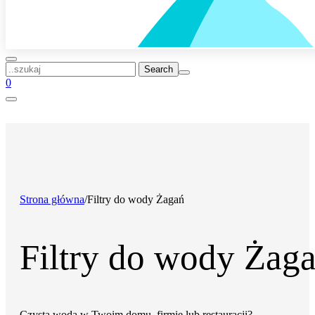
..szukaj
0
Strona główna
/
Filtry do wody Żagań
Filtry do wody Żag
Czysta woda w Twoim domu, firmie lub restauracji?