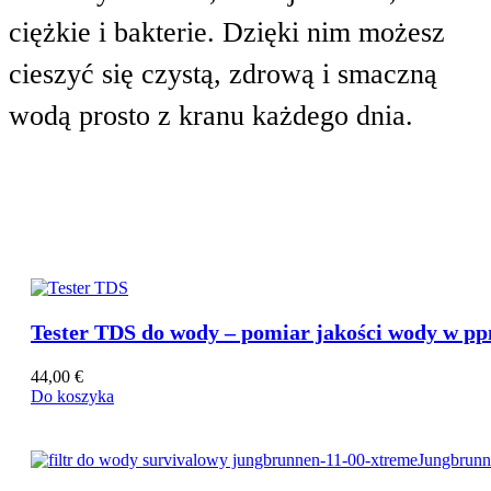
ciężkie i bakterie. Dzięki nim możesz
cieszyć się czystą, zdrową i smaczną
wodą prosto z kranu każdego dnia.
Nasza Propozycja
Tester TDS do wody – pomiar jakości wody w p
44,00
€
Butelki & kanistry (BPA-free)
Do koszyka
Butle plastikowe
Tritan butelki