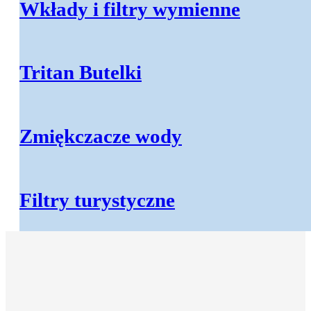
Wkłady i filtry wymienne
Tritan Butelki
Akcesoria do wody
Zmiękczacze wody
Akcesoria kuchenne
Narzedzia instalacyjne
Filtry turystyczne
Narzedzia do wody
Zawory do wody
Zbiorniki ciśnieniowe
Elementy montazowe