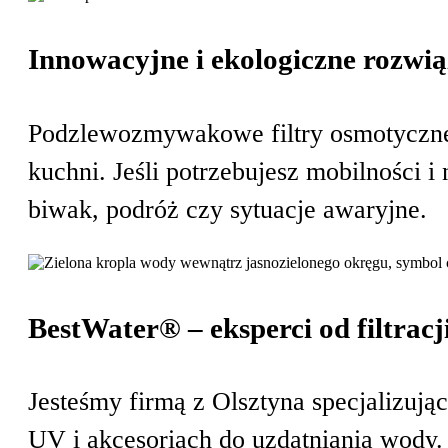
Wkłady roczne
Innowacyjne i ekologiczne rozwi
Filtry wstępne (sedimentacyjne)
Membrany osmotyczne
Podzlewozmywakowe filtry osmotyczne 
Filtry mineralizujące
kuchni. Jeśli potrzebujesz mobilności i
Filtry energetyzujace
biwak, podróż czy sytuacje awaryjne.
BestWater® – eksperci od filtracj
Jesteśmy firmą z Olsztyna specjalizują
UV i akcesoriach do uzdatniania wody.