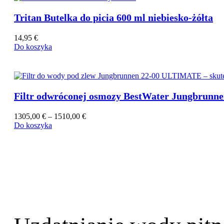
Tritan Butelka do picia 600 ml niebiesko-żółta
14,95
€
Do koszyka
Filtr odwróconej osmozy BestWater Jungbrunn
Zakres
1305,00
€
–
1510,00
€
cen:
Do koszyka
od
1305,00 €
do
1510,00 €