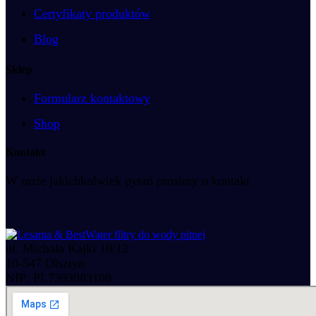
Certyfikaty produktów
Blog
Sklep
Formularz kontaktowy
Shop
Kontakt
W razie jakichkolwiek pytań prosimy o kontakt
ul. Michała Kajki 10/12
10-547 Olsztyn
NIP: PL7393983108