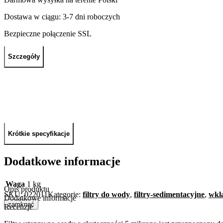
Dostawa w ciągu: 3-7 dni roboczych
Bezpieczne połączenie SSL
Szczegóły
Krótkie specyfikacje
Dodatkowe informacje
Waga
1 kg
Opis produktu
SKU:
022011
Kategorie:
filtry do wody
,
filtry-sedimentacyjne
,
wkl
Dodatkowe informacje
zamknąć
Recenzje