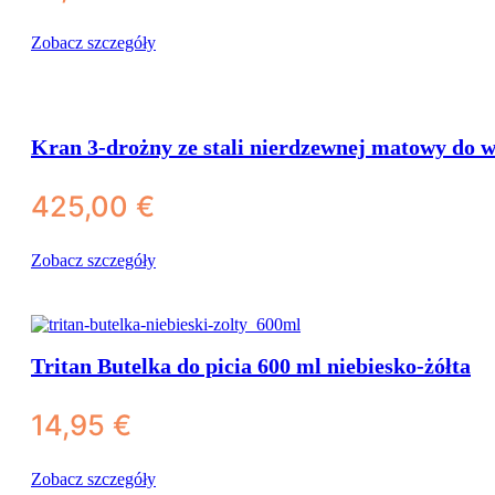
Zobacz szczegóły
Kran 3-drożny ze stali nierdzewnej matowy do w
425,00
€
Zobacz szczegóły
Tritan Butelka do picia 600 ml niebiesko-żółta
Butelki & kanistry (BPA-free)
14,95
€
Butle plastikowe
Tritan butelki
Zobacz szczegóły