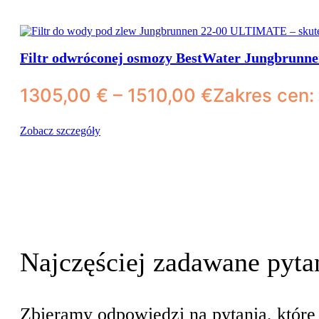
Dozowniki wody
Kanistry z kranikiem
Filtr odwróconej osmozy BestWater Jungbrunn
1305,00
€
–
1510,00
€
Zakres cen:
Zobacz szczegóły
Najczęściej zadawane pyta
Zbieramy odpowiedzi na pytania, które