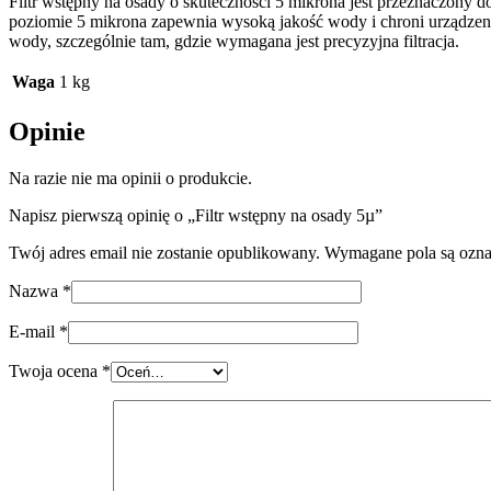
Filtr wstępny na osady o skuteczności 5 mikrona jest przeznaczony do 
poziomie 5 mikrona zapewnia wysoką jakość wody i chroni urządzen
wody, szczególnie tam, gdzie wymagana jest precyzyjna filtracja.
Waga
1 kg
Opinie
Na razie nie ma opinii o produkcie.
Napisz pierwszą opinię o „Filtr wstępny na osady 5µ”
Twój adres email nie zostanie opublikowany.
Wymagane pola są ozn
Nazwa
*
E-mail
*
Twoja ocena
*