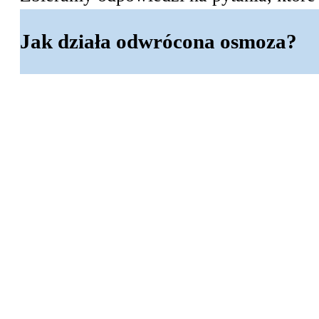
Jak działa odwrócona osmoza?
Odwrócona osmoza to sposób oczyszczan
membranę, która pozwala przejść tylko
membranę pod ciśnieniem, dzięki czemu 
wirusy, sole czy chemikalia.
Cały proces jest odwrotnością natural
zanieczyszczeń do miejsca o wyższym s
woda przepływa w przeciwnym kierunku.
do picia.