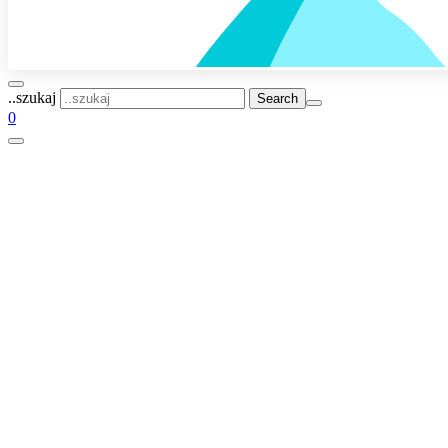
..szukaj
0