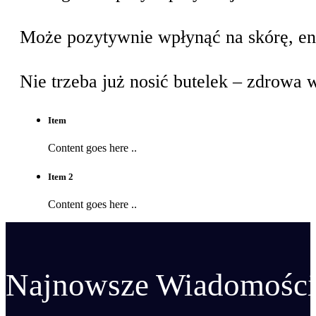
Może pozytywnie wpłynąć na skórę, en
Akcesoria do testowania wody
Nie trzeba już nosić butelek – zdrowa 
Testery TDS
Item
Testery-Ph
Content goes here ..
Zestawy
Item 2
Content goes here ..
Najnowsze Wiadomości 