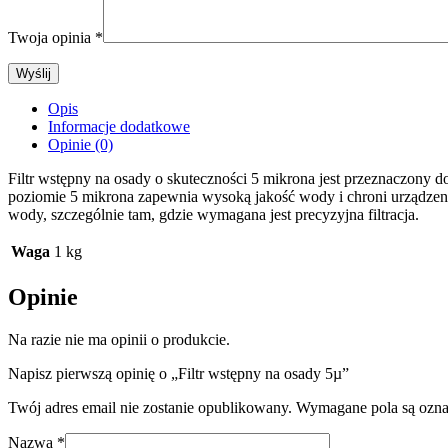
Twoja opinia
*
Opis
Informacje dodatkowe
Opinie (0)
Filtr wstępny na osady o skuteczności 5 mikrona jest przeznaczony do 
Akcesoria do wody
poziomie 5 mikrona zapewnia wysoką jakość wody i chroni urządzen
wody, szczególnie tam, gdzie wymagana jest precyzyjna filtracja.
Akcesoria kuchenne
Waga
1 kg
Narzedzia instalacyjne
Opinie
Narzedzia do wody
Na razie nie ma opinii o produkcie.
Zawory do wody
Napisz pierwszą opinię o „Filtr wstępny na osady 5µ”
Zbiorniki ciśnieniowe
Twój adres email nie zostanie opublikowany.
Wymagane pola są ozn
Elementy montazowe
Nazwa
*