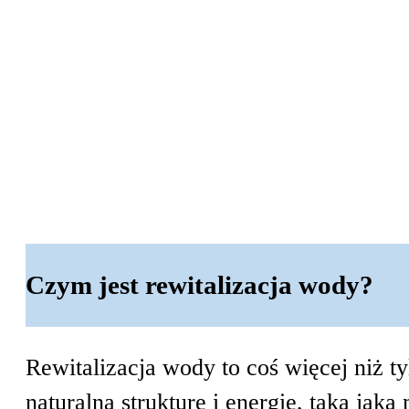
W przypadku przesyłek na terenie Pols
W przypadku krajów europejskich zamó
czas realizacji może się różnić w zale
Paczki o wadze do 30 kg wysyłane są z
W przypadku większych zamówień (powy
współpracujemy od lat – to gwarancja b
Czym jest rewitalizacja wody?
Rewitalizacja wody to coś więcej niż t
naturalną strukturę i energię, taką jak