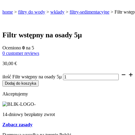
home
>
filtry do wody
>
wklady
>
filtry-sedimentacyjne
>
Filtr wstę
Filtr wstępny na osady 5µ
Filtry do wody z osmozy
Oceniono
0
na 5
0
customer reviews
Filtry podzlewowe BestWater Jungbrunnen – seria 
30,00
€
Filtry do wody dla gastronomii i HoReCa
ilość Filtr wstępny na osady 5µ
Filtry turystyczne na wycieczki i outdoor
Dodaj do koszyka
Akceptujemy
14-dniowy bezpłatny zwrot
Zobacz zasady
Darmowa wysyłka na terenie Polski