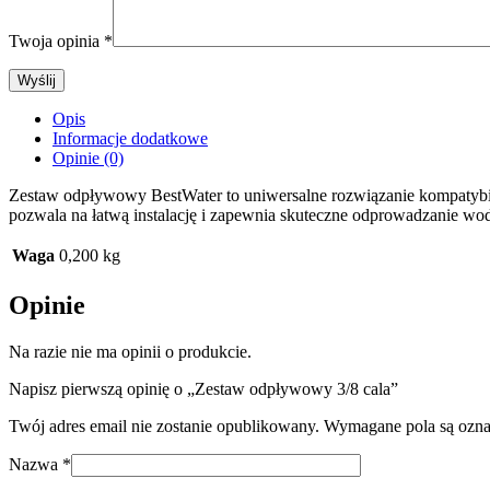
Twoja opinia
*
Opis
Informacje dodatkowe
Opinie (0)
Zestaw odpływowy BestWater to uniwersalne rozwiązanie kompatybil
Akcesoria do wody
pozwala na łatwą instalację i zapewnia skuteczne odprowadzanie w
Akcesoria kuchenne
Waga
0,200 kg
Narzedzia instalacyjne
Opinie
Narzedzia do wody
Na razie nie ma opinii o produkcie.
Zawory do wody
Napisz pierwszą opinię o „Zestaw odpływowy 3/8 cala”
Twój adres email nie zostanie opublikowany.
Wymagane pola są ozn
Zbiorniki ciśnieniowe
Nazwa
*
Elementy montazowe