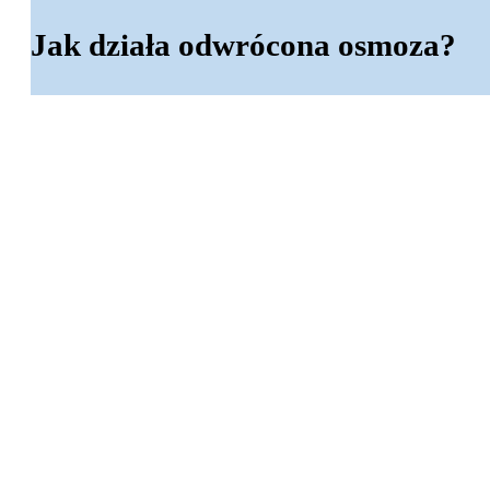
Jak działa odwrócona osmoza?
Odwrócona osmoza to sposób oczyszczan
membranę, która pozwala przejść tylko
membranę pod ciśnieniem, dzięki czemu 
wirusy, sole czy chemikalia.
Cały proces jest odwrotnością natural
zanieczyszczeń do miejsca o wyższym s
woda przepływa w przeciwnym kierunku.
do picia.