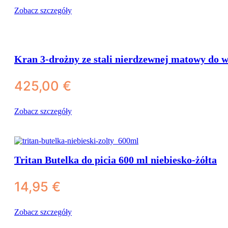
Zobacz szczegóły
Kran 3-drożny ze stali nierdzewnej matowy do w
425,00
€
Zobacz szczegóły
Tritan Butelka do picia 600 ml niebiesko-żółta
Butelki & kanistry (BPA-free)
14,95
€
Butle plastikowe
Zobacz szczegóły
Tritan butelki