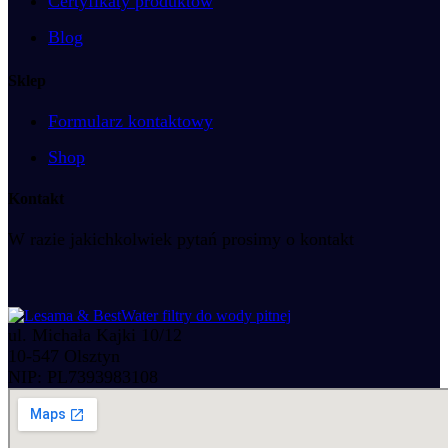
Certyfikaty produktów
Blog
Sklep
Formularz kontaktowy
Shop
Kontakt
W razie jakichkolwiek pytań prosimy o kontakt
ul. Michała Kajki 10/12
10-547 Olsztyn
NIP: PL7393983108