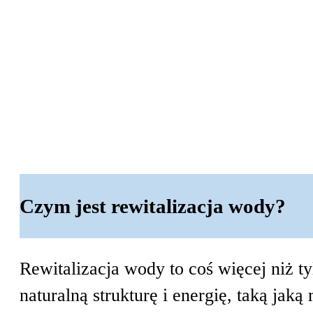
W przypadku krajów europejskich zamó
czas realizacji może się różnić w zale
Paczki o wadze do 30 kg wysyłane są z
W przypadku większych zamówień (powy
współpracujemy od lat – to gwarancja b
Czym jest rewitalizacja wody?
Rewitalizacja wody to coś więcej niż t
naturalną strukturę i energię, taką jak