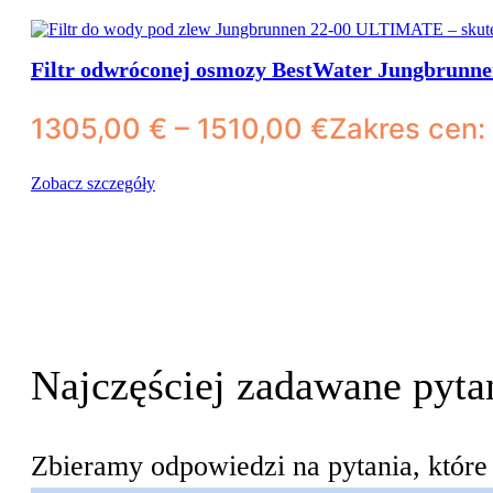
Dozowniki wody
Filtr odwróconej osmozy BestWater Jungbrunn
Kanistry z kranikiem
1305,00
€
–
1510,00
€
Zakres cen:
Zobacz szczegóły
Najczęściej zadawane pyta
Zbieramy odpowiedzi na pytania, które