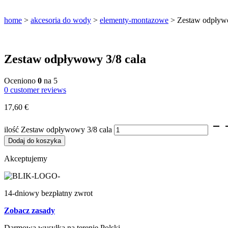
home
>
akcesoria do wody
>
elementy-montazowe
>
Zestaw odpływ
Zestaw odpływowy 3/8 cala
Filtry do wody z osmozy
Oceniono
0
na 5
0
customer reviews
Filtry podzlewowe BestWater Jungbrunnen – seria 
17,60
€
Filtry do wody dla gastronomii i HoReCa
ilość Zestaw odpływowy 3/8 cala
Filtry turystyczne na wycieczki i outdoor
Dodaj do koszyka
Akceptujemy
14-dniowy bezpłatny zwrot
Zobacz zasady
Darmowa wysyłka na terenie Polski