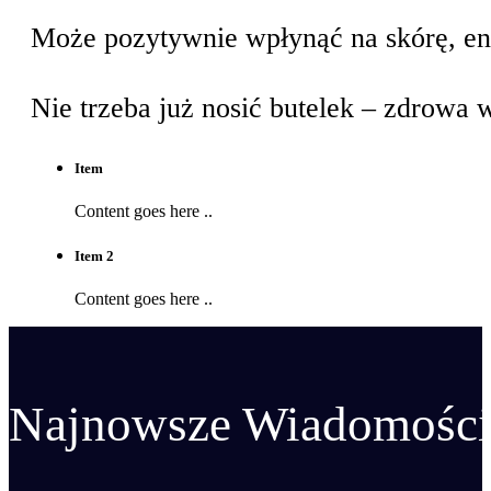
Może pozytywnie wpłynąć na skórę, en
Nie trzeba już nosić butelek – zdrowa 
Akcesoria do testowania wody
Testery TDS
Item
Testery-Ph
Content goes here ..
Zestawy
Item 2
Content goes here ..
Najnowsze Wiadomości 