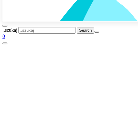
..szukaj
0