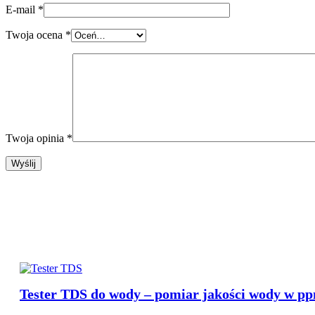
E-mail
*
Twoja ocena
*
Twoja opinia
*
Nasza Propozycja
Tester TDS do wody – pomiar jakości wody w p