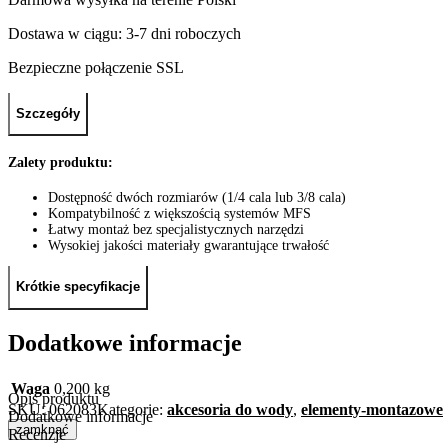
Dostawa w ciągu: 3-7 dni roboczych
Bezpieczne połączenie SSL
Szczegóły
Zalety produktu:
Dostępność dwóch rozmiarów (1/4 cala lub 3/8 cala)
Kompatybilność z większością systemów MFS
Łatwy montaż bez specjalistycznych narzędzi
Wysokiej jakości materiały gwarantujące trwałość
Krótkie specyfikacje
Dodatkowe informacje
Waga
0,200 kg
Opis produktu
SKU:
062083
Kategorie:
akcesoria do wody
,
elementy-montazowe
Dodatkowe informacje
zamknąć
Recenzje